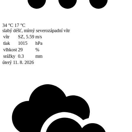
34 °C
17 °C
slabý déšť, mírný severozápadní vítr
vítr
SZ, 5.59
m/s
tlak
1015
hPa
vlhkost
29
%
srážky
0.3
mm
úterý 11. 8. 2026