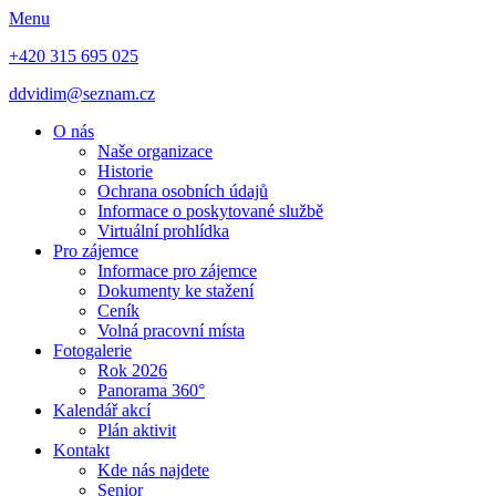
Menu
+420 315 695 025
ddvidim@seznam.cz
O nás
Naše organizace
Historie
Ochrana osobních údajů
Informace o poskytované službě
Virtuální prohlídka
Pro zájemce
Informace pro zájemce
Dokumenty ke stažení
Ceník
Volná pracovní místa
Fotogalerie
Rok 2026
Panorama 360°
Kalendář akcí
Plán aktivit
Kontakt
Kde nás najdete
Senior