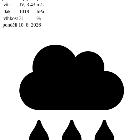
vítr
JV, 3.43
m/s
tlak
1018
hPa
vlhkost
31
%
pondělí 10. 8. 2026