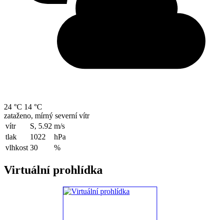
24 °C
14 °C
zataženo, mírný severní vítr
vítr
S, 5.92
m/s
tlak
1022
hPa
vlhkost
30
%
Virtuální prohlídka