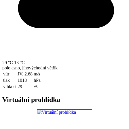
29 °C
13 °C
polojasno, jihovýchodní větřík
vítr
JV, 2.68
m/s
tlak
1018
hPa
vlhkost
29
%
Virtuální prohlídka