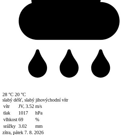
28 °C
20 °C
slabý déšť, slabý jihovýchodní vítr
vítr
JV, 3.52
m/s
tlak
1017
hPa
vlhkost
69
%
srážky
3.02
mm
zítra, pátek 7. 8. 2026