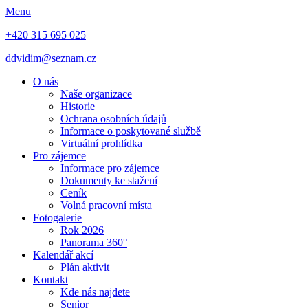
Menu
+420 315 695 025
ddvidim@seznam.cz
O nás
Naše organizace
Historie
Ochrana osobních údajů
Informace o poskytované službě
Virtuální prohlídka
Pro zájemce
Informace pro zájemce
Dokumenty ke stažení
Ceník
Volná pracovní místa
Fotogalerie
Rok 2026
Panorama 360°
Kalendář akcí
Plán aktivit
Kontakt
Kde nás najdete
Senior