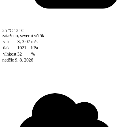
25 °C
12 °C
zataženo, severní větřík
vítr
S, 3.07
m/s
tlak
1021
hPa
vlhkost
32
%
neděle 9. 8. 2026