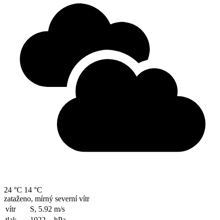
24 °C
14 °C
zataženo, mírný severní vítr
vítr
S, 5.92
m/s
tlak
1022
hPa