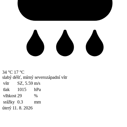
34 °C
17 °C
slabý déšť, mírný severozápadní vítr
vítr
SZ, 5.59
m/s
tlak
1015
hPa
vlhkost
29
%
srážky
0.3
mm
úterý 11. 8. 2026