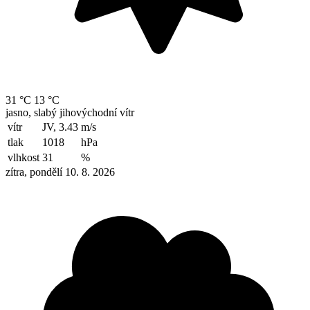
31 °C
13 °C
jasno, slabý jihovýchodní vítr
vítr
JV, 3.43
m/s
tlak
1018
hPa
vlhkost
31
%
zítra, pondělí 10. 8. 2026