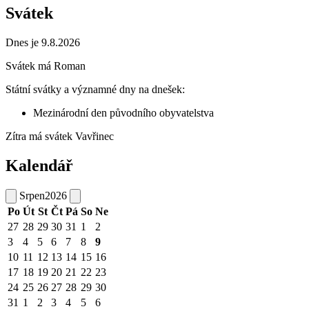
Svátek
Dnes je 9.8.2026
Svátek má
Roman
Státní svátky a významné dny na dnešek:
Mezinárodní den původního obyvatelstva
Zítra má svátek
Vavřinec
Kalendář
Srpen
2026
Po
Út
St
Čt
Pá
So
Ne
27
28
29
30
31
1
2
3
4
5
6
7
8
9
10
11
12
13
14
15
16
17
18
19
20
21
22
23
24
25
26
27
28
29
30
31
1
2
3
4
5
6