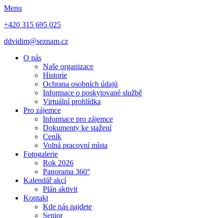
Menu
+420 315 695 025
ddvidim@seznam.cz
O nás
Naše organizace
Historie
Ochrana osobních údajů
Informace o poskytované službě
Virtuální prohlídka
Pro zájemce
Informace pro zájemce
Dokumenty ke stažení
Ceník
Volná pracovní místa
Fotogalerie
Rok 2026
Panorama 360°
Kalendář akcí
Plán aktivit
Kontakt
Kde nás najdete
Senior