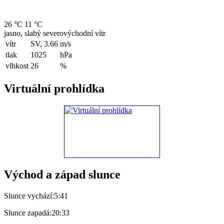
26 °C
11 °C
jasno, slabý severovýchodní vítr
vítr
SV, 3.66
m/s
tlak
1025
hPa
vlhkost
26
%
Virtuální prohlídka
Východ a západ slunce
Slunce vychází:
5:41
Slunce zapadá:
20:33