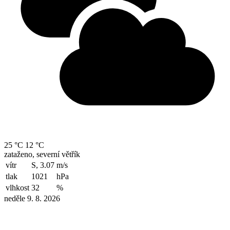
25 °C
12 °C
zataženo, severní větřík
vítr
S, 3.07
m/s
tlak
1021
hPa
vlhkost
32
%
neděle 9. 8. 2026