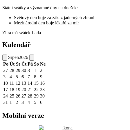
Státní svátky a významné dny na dnešek:
Světový den boje za zákaz jaderných zbraní
Mezinárodní den boje lékařů za mír
Zítra má svátek
Lada
Kalendář
Srpen
2026
Po
Út
St
Čt
Pá
So
Ne
27
28
29
30
31
1
2
3
4
5
6
7
8
9
10
11
12
13
14
15
16
17
18
19
20
21
22
23
24
25
26
27
28
29
30
31
1
2
3
4
5
6
Mobilní verze