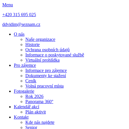
Menu
+420 315 695 025
ddvidim@seznam.cz
O nás
Naše organizace
Historie
Ochrana osobních údajů
Informace o poskytované službě
Virtuální prohlídka
Pro zájemce
Informace pro zájemce
Dokumenty ke stažení
Ceník
Volná pracovní místa
Fotogalerie
Rok 2026
Panorama 360°
Kalendář akcí
Plán aktivit
Kontakt
Kde nás najdete
Senior