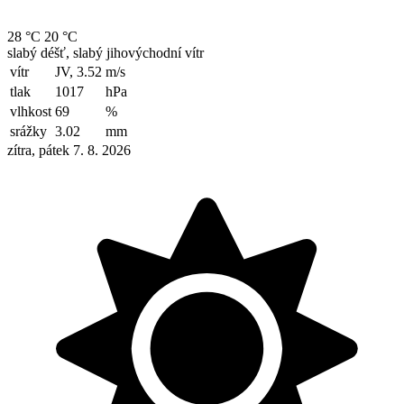
28 °C
20 °C
slabý déšť, slabý jihovýchodní vítr
vítr
JV, 3.52
m/s
tlak
1017
hPa
vlhkost
69
%
srážky
3.02
mm
zítra, pátek 7. 8. 2026