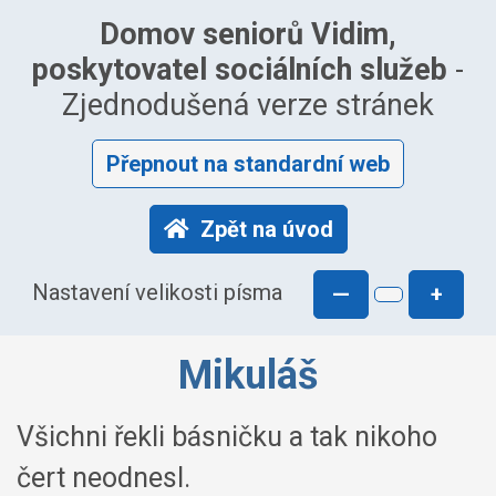
Domov seniorů Vidim,
poskytovatel sociálních služeb
-
Zjednodušená verze stránek
Přepnout na standardní web
Zpět na úvod
Nastavení velikosti písma
—
+
Mikuláš
Všichni řekli básničku a tak nikoho
čert neodnesl.