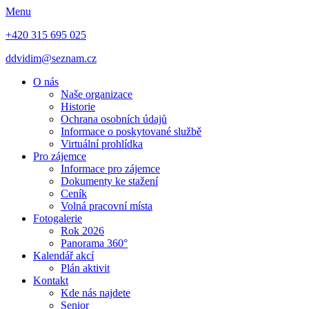
Menu
+420 315 695 025
ddvidim@seznam.cz
O nás
Naše organizace
Historie
Ochrana osobních údajů
Informace o poskytované službě
Virtuální prohlídka
Pro zájemce
Informace pro zájemce
Dokumenty ke stažení
Ceník
Volná pracovní místa
Fotogalerie
Rok 2026
Panorama 360°
Kalendář akcí
Plán aktivit
Kontakt
Kde nás najdete
Senior