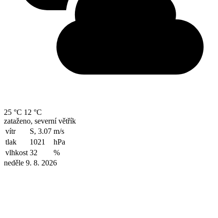
25 °C
12 °C
zataženo, severní větřík
vítr
S, 3.07
m/s
tlak
1021
hPa
vlhkost
32
%
neděle 9. 8. 2026