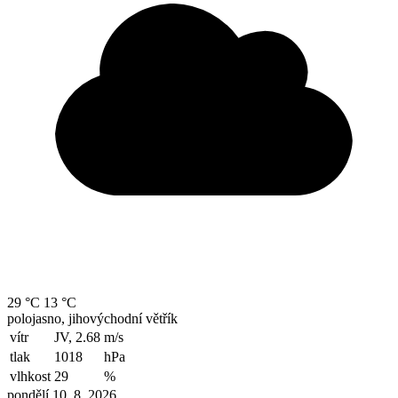
29 °C
13 °C
polojasno, jihovýchodní větřík
vítr
JV, 2.68
m/s
tlak
1018
hPa
vlhkost
29
%
pondělí 10. 8. 2026