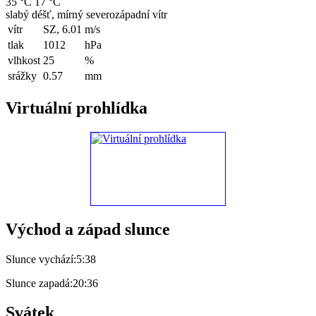
35 °C
17 °C
slabý déšť, mírný severozápadní vítr
vítr
SZ, 6.01
m/s
tlak
1012
hPa
vlhkost
25
%
srážky
0.57
mm
Virtuální prohlídka
Východ a západ slunce
Slunce vychází:
5:38
Slunce zapadá:
20:36
Svátek