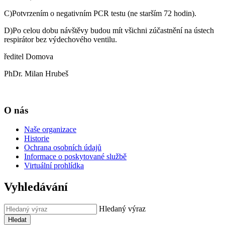
C)Potvrzením o negativním PCR testu (ne starším 72 hodin).
D)Po celou dobu návštěvy budou mít všichni zúčastnění na ústech
respirátor bez výdechového ventilu.
ředitel Domova
PhDr. Milan Hrubeš
O nás
Naše organizace
Historie
Ochrana osobních údajů
Informace o poskytované službě
Virtuální prohlídka
Vyhledávání
Hledaný výraz
Hledat