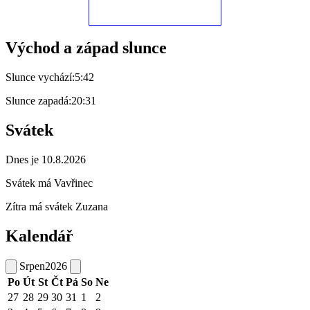
Východ a západ slunce
Slunce vychází:
5:42
Slunce zapadá:
20:31
Svátek
Dnes je 10.8.2026
Svátek má
Vavřinec
Zítra má svátek
Zuzana
Kalendář
Srpen
2026
Po
Út
St
Čt
Pá
So
Ne
27
28
29
30
31
1
2