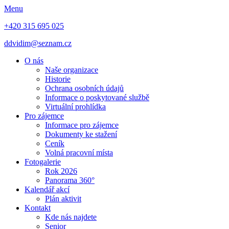
Menu
+420 315 695 025
ddvidim@seznam.cz
O nás
Naše organizace
Historie
Ochrana osobních údajů
Informace o poskytované službě
Virtuální prohlídka
Pro zájemce
Informace pro zájemce
Dokumenty ke stažení
Ceník
Volná pracovní místa
Fotogalerie
Rok 2026
Panorama 360°
Kalendář akcí
Plán aktivit
Kontakt
Kde nás najdete
Senior