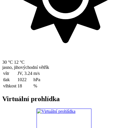
30 °C
12 °C
jasno, jihovýchodní větřík
vítr
JV, 3.24
m/s
tlak
1022
hPa
vlhkost
18
%
Virtuální prohlídka