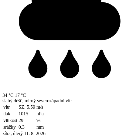
34 °C
17 °C
slabý déšť, mírný severozápadní vítr
vítr
SZ, 5.59
m/s
tlak
1015
hPa
vlhkost
29
%
srážky
0.3
mm
zítra, úterý 11. 8. 2026