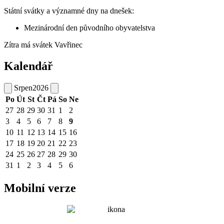
Státní svátky a významné dny na dnešek:
Mezinárodní den původního obyvatelstva
Zítra má svátek
Vavřinec
Kalendář
Srpen
2026
Po
Út
St
Čt
Pá
So
Ne
27
28
29
30
31
1
2
3
4
5
6
7
8
9
10
11
12
13
14
15
16
17
18
19
20
21
22
23
24
25
26
27
28
29
30
31
1
2
3
4
5
6
Mobilní verze