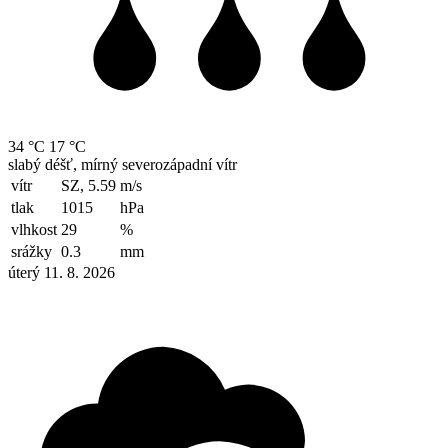
34 °C
17 °C
slabý déšť, mírný severozápadní vítr
vítr
SZ, 5.59
m/s
tlak
1015
hPa
vlhkost
29
%
srážky
0.3
mm
úterý 11. 8. 2026