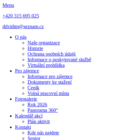
Menu
+420 315 695 025
ddvidim@seznam.cz
O nás
Naše organizace
Historie
Ochrana osobních údajů
Informace o poskytované službě
Virtuální prohlídka
Pro zájemce
Informace pro zájemce
Dokumenty ke stažení
Ceník
Volná pracovní místa
Fotogalerie
Rok 2026
Panorama 360°
Kalendář akcí
Plán aktivit
Kontakt
Kde nás najdete
Senior