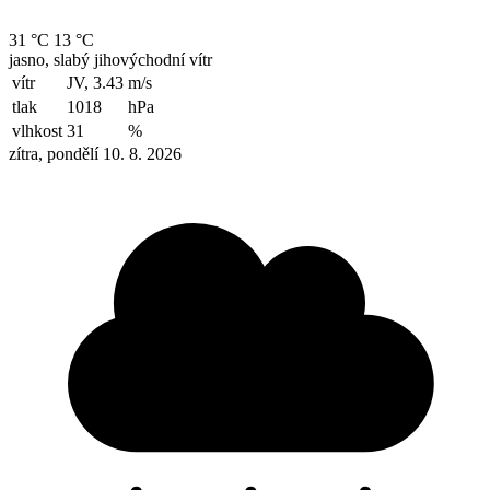
31 °C
13 °C
jasno, slabý jihovýchodní vítr
vítr
JV, 3.43
m/s
tlak
1018
hPa
vlhkost
31
%
zítra, pondělí 10. 8. 2026