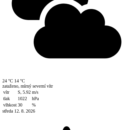
24 °C
14 °C
zataženo, mírný severní vítr
vítr
S, 5.92
m/s
tlak
1022
hPa
vlhkost
30
%
středa 12. 8. 2026