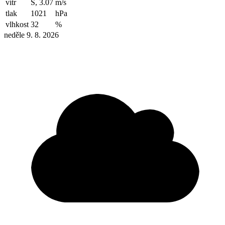
vítr
S, 3.07
m/s
tlak
1021
hPa
vlhkost
32
%
neděle 9. 8. 2026