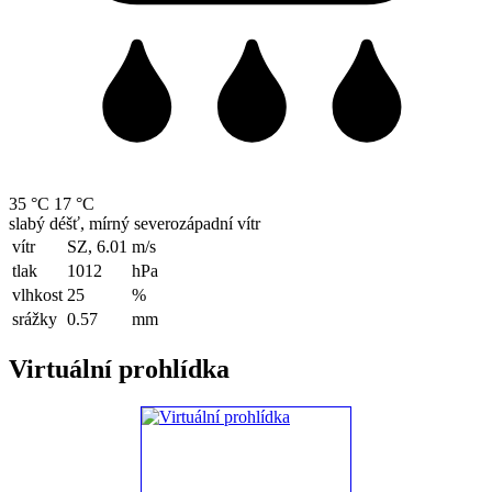
35 °C
17 °C
slabý déšť, mírný severozápadní vítr
vítr
SZ, 6.01
m/s
tlak
1012
hPa
vlhkost
25
%
srážky
0.57
mm
Virtuální prohlídka