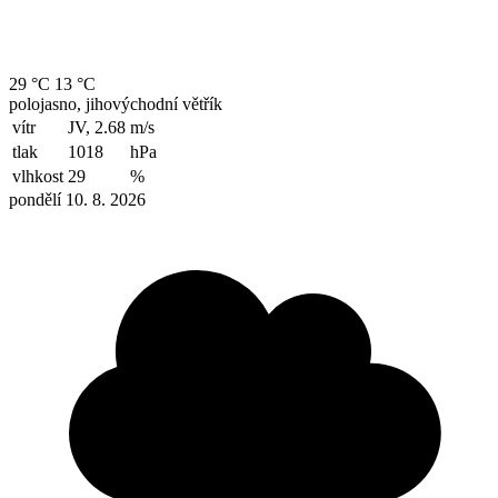
29 °C
13 °C
polojasno, jihovýchodní větřík
vítr
JV, 2.68
m/s
tlak
1018
hPa
vlhkost
29
%
pondělí 10. 8. 2026