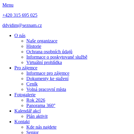
Menu
+420 315 695 025
ddvidim@seznam.cz
O nás
Naše organizace
Historie
Ochrana osobních údajů
Informace o poskytované službě
Virtuální prohlídka
Pro zájemce
Informace pro zájemce
Dokumenty ke stažení
Ceník
Volná pracovní místa
Fotogalerie
Rok 2026
Panorama 360°
Kalendář akcí
Plán aktivit
Kontakt
Kde nás najdete
Senior