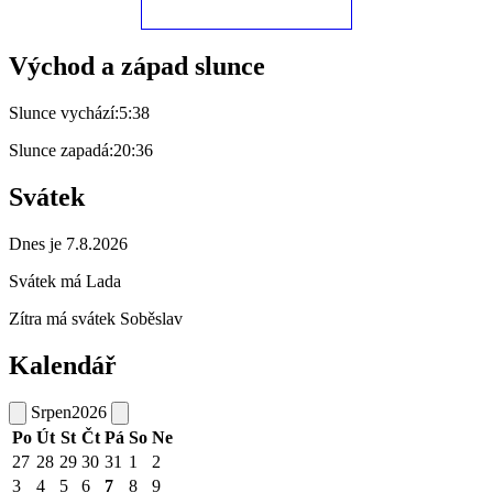
Východ a západ slunce
Slunce vychází:
5:38
Slunce zapadá:
20:36
Svátek
Dnes je 7.8.2026
Svátek má
Lada
Zítra má svátek
Soběslav
Kalendář
Srpen
2026
Po
Út
St
Čt
Pá
So
Ne
27
28
29
30
31
1
2
3
4
5
6
7
8
9