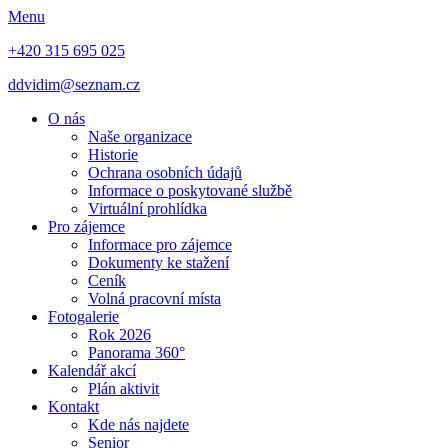
Menu
+420 315 695 025
ddvidim@seznam.cz
O nás
Naše organizace
Historie
Ochrana osobních údajů
Informace o poskytované službě
Virtuální prohlídka
Pro zájemce
Informace pro zájemce
Dokumenty ke stažení
Ceník
Volná pracovní místa
Fotogalerie
Rok 2026
Panorama 360°
Kalendář akcí
Plán aktivit
Kontakt
Kde nás najdete
Senior