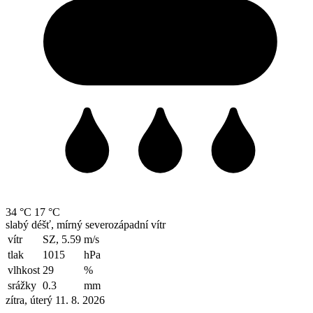
34 °C
17 °C
slabý déšť, mírný severozápadní vítr
vítr
SZ, 5.59
m/s
tlak
1015
hPa
vlhkost
29
%
srážky
0.3
mm
zítra, úterý 11. 8. 2026