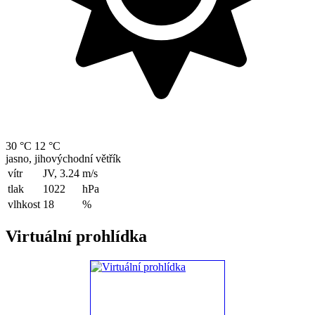
30 °C
12 °C
jasno, jihovýchodní větřík
vítr
JV, 3.24
m/s
tlak
1022
hPa
vlhkost
18
%
Virtuální prohlídka