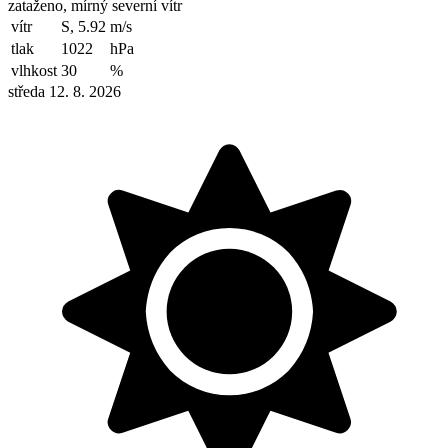
zataženo, mírný severní vítr
vítr
S, 5.92
m/s
tlak
1022
hPa
vlhkost
30
%
středa 12. 8. 2026