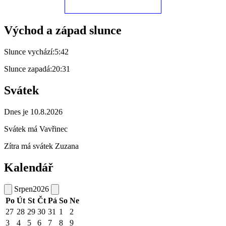
Východ a západ slunce
Slunce vychází:
5:42
Slunce zapadá:
20:31
Svátek
Dnes je 10.8.2026
Svátek má
Vavřinec
Zítra má svátek
Zuzana
Kalendář
Srpen
2026
Po
Út
St
Čt
Pá
So
Ne
27
28
29
30
31
1
2
3
4
5
6
7
8
9